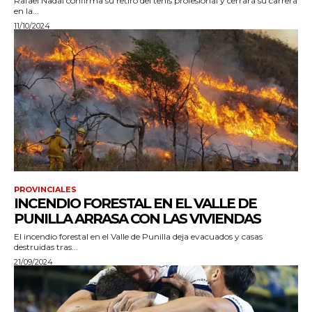
Rafael Nadal confirma su retiro del tenis profesional y cerrará su carrera
en la...
11/10/2024
PROVINCIALES
INCENDIO FORESTAL EN EL VALLE DE
PUNILLA ARRASA CON LAS VIVIENDAS
El incendio forestal en el Valle de Punilla deja evacuados y casas
destruidas tras...
21/09/2024